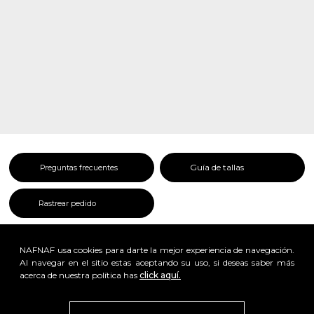
Guía de tallas
Preguntas frecuentes
Rastrear pedido
NAFNAF usa cookies para darte la mejor experiencia de navegación.
Al navegar en el sitio estas aceptando su uso, si deseas saber más
acerca de nuestra política has
click aquí.
x