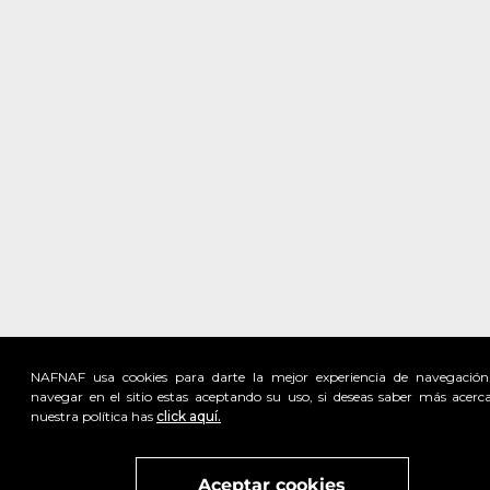
NAFNAF usa cookies para darte la mejor experiencia de navegación
navegar en el sitio estas aceptando su uso, si deseas saber más acerc
nuestra política has
click aquí.
Visita
vivant
nuestra marca
active
x
Aceptar cookies