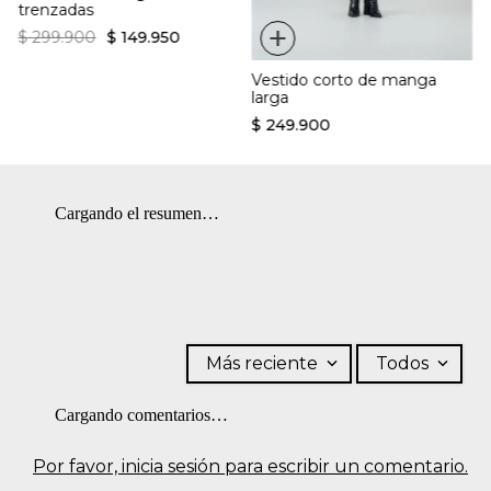
trenzadas
planchar. OTROS: No planchar los accesorios.
+
$
299
.
900
$
149
.
950
Vestido corto de manga
larga
$
249
.
900
Cargando el resumen…
Más reciente
Todos
Cargando comentarios…
Por favor, inicia sesión para escribir un comentario.