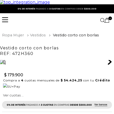
0
Ropa Mujer
Vestidos
Vestido corto con borlas
Vestido corto con borlas
REF:
472H360
$
179
.
900
Compra a
4
cuotas mensuales de
$ 54.424,25
con tu
Crédito
Ver cuotas ...