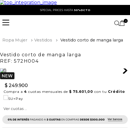
SPECIAL PRICES HASTA
50%DCTO
0
Ropa Mujer
Vestidos
Vestido corto de manga larga
Vestido corto de manga larga
REF:
572H004
$
249
.
900
Compra a
4
cuotas mensuales de
$ 75.601,00
con tu
Crédito
Ver cuotas ...