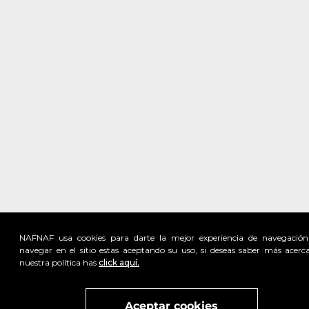
NAFNAF usa cookies para darte la mejor experiencia de navegación
navegar en el sitio estas aceptando su uso, si deseas saber más acerc
nuestra política has
click aquí.
Visita
vivant
nuestra marca
active
x
Aceptar cookies