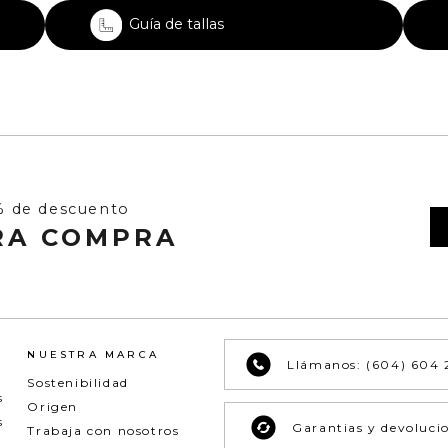
Guía de tallas
% de descuento
RA COMPRA
NUESTRA MARCA
Llámanos: (604) 604 
Sostenibilidad
s
Origen
s
Garantias y devoluci
Trabaja con nosotros