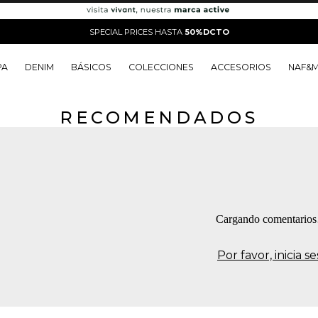
SPECIAL PRICES HASTA
50%DCTO
PA
DENIM
BÁSICOS
COLECCIONES
ACCESORIOS
NAF&
RECOMENDADOS
o
o
o
o
 Edit
o
o
Cargando comentario
Por favor, inicia 