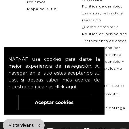
reclamos
Política de cambio,
Mapa del Sitio
garantía, retracto y
reversión
¿Cómo comprar?
Política de privacidad
Tratamiento de datos
Política de cookies
Recogida en tienda
NAFNAF usa cookies para darte la
Política de cambio y
mejor experiencia de navegación. Al
garantías exclusivo
navegar en el sitio estas aceptando su
Outlets
uso, si deseas saber más acerca de
nuestra política has
click aquí.
TÉRMINOS LEGALES
MÉTODOS DE PAGO
Promociones
Tarjeta de crédito
T&C Mercado pago
Su+ PAY
Aceptar cookies
T&C El Hilo que nos une
Pago contra entrega
Visita
vivant
nuestra marca
x
active