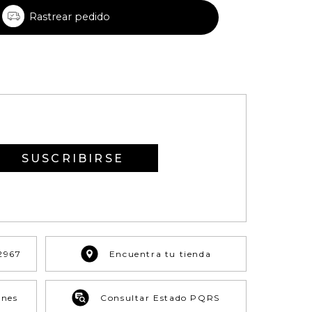
Rastrear pedido
SUSCRIBIRSE
2967
Encuentra tu tienda
ones
Consultar Estado PQRS