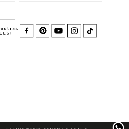
uestras
LES!