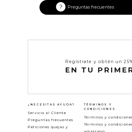
Enterizos
Enterizos
Preguntas frecuentes
Regístrate y obtén un 25
EN TU PRIME
¿NECESITAS AYUDA?
TÉRMINOS Y
CONDICIONES
Servicio al Cliente
Términos y condicione
Preguntas frecuentes
Términos y condicione
Peticiones quejas y
whatsapp