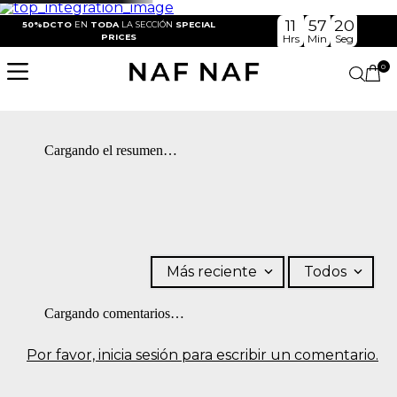
11
57
20
50%DCTO
EN
TODA
LA SECCIÓN
SPECIAL
PRICES
Hrs
Min
Seg
0
Cargando el resumen…
Más reciente
Todos
Cargando comentarios…
Por favor, inicia sesión para escribir un comentario.