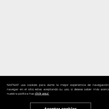
NAFNAF usa cookies para darte la mejor experiencia de navegación
navegar en el sitio estas aceptando su uso, si deseas saber más acerc
nuestra política has
click aquí.
Visita
vivant
nuestra marca
active
x
Aceptar cookies