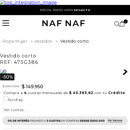
SPECIAL PRICES HASTA
50%DCTO
0
Ropa Mujer
Vestidos
Vestido corto
Vestido corto
REF:
473G386
$
299
.
900
$
149
.
950
Compra a
4
cuotas mensuales de
$ 45.363,62
con tu
Crédito
Ver cuotas ...