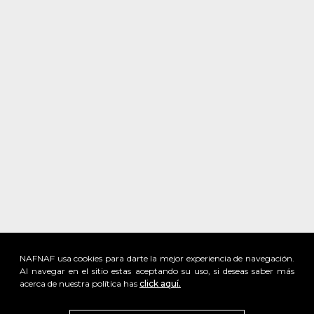
NAFNAF usa cookies para darte la mejor experiencia de navegación.
Al navegar en el sitio estas aceptando su uso, si deseas saber más
acerca de nuestra política has
click aquí.
x
Visita
vivant
nuestra marca
active
x