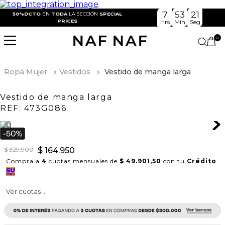
7
53
21
50%DCTO
EN
TODA
LA SECCIÓN
SPECIAL
PRICES
Hrs
Min
Seg
0
Ropa Mujer
Vestidos
Vestido de manga larga
Vestido de manga larga
REF:
473G086
$
329
.
900
$
164
.
950
Compra a
4
cuotas mensuales de
$ 49.901,50
con tu
Crédito
Ver cuotas ...