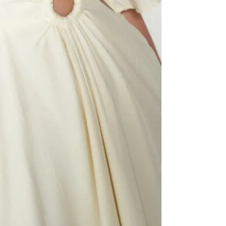
No 
Sec
No 
No 