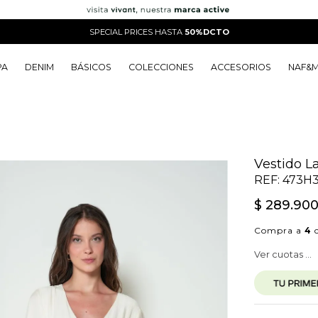
SPECIAL PRICES HASTA
50%DCTO
PA
DENIM
BÁSICOS
COLECCIONES
ACCESORIOS
NAF&
o
o
o
o
 Edit
o
o
Vestido L
REF:
473H
$
289
.
90
Compra a
4
c
Ver cuotas ...