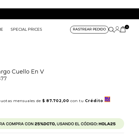
0
ME
SPECIAL PRICES
RASTREAR PEDIDO
argo Cuello En V
377
0
uotas mensuales de
$ 87.702,00
con tu
Crédito