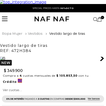
SPECIAL PRICES HASTA
50%DCTO
0
Ropa Mujer
Vestidos
Vestido largo de tiras
Vestido largo de tiras
REF:
472H384
$
349
.
900
Compra a
4
cuotas mensuales de
$ 105.853,50
con tu
Crédito
Ver cuotas ...