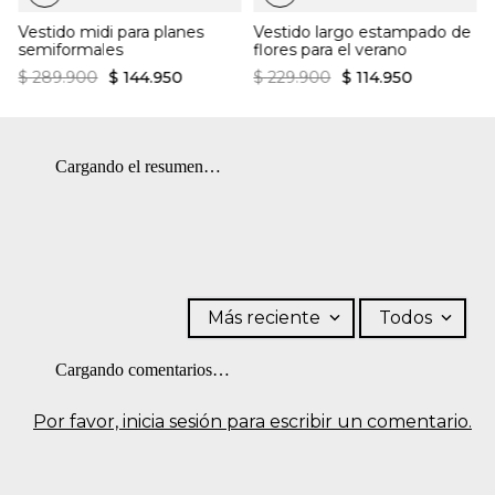
Botones frontales
separadamente. BLANQUEADO: No usar blanqueador.
Textura ligera
Vestido midi para planes
Vestido largo estampado de
PLANCHADO: Planchar a una temperatura máxima de la base
semiformales
flores para el verano
de 150 ºC. OTROS: No remojar.
$
289
.
900
$
144
.
950
$
229
.
900
$
114
.
950
Cargando el resumen…
Más reciente
Todos
Cargando comentarios…
Por favor, inicia sesión para escribir un comentario.