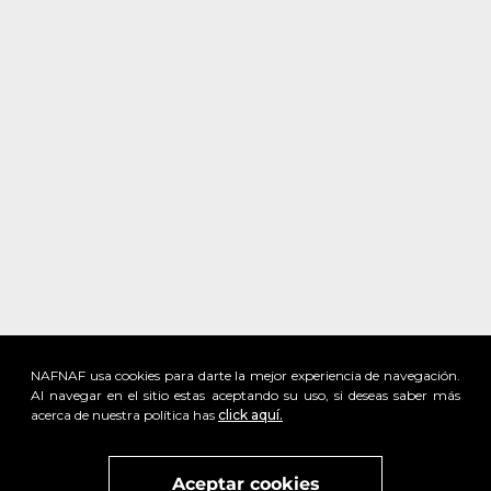
NAFNAF usa cookies para darte la mejor experiencia de navegación.
Al navegar en el sitio estas aceptando su uso, si deseas saber más
acerca de nuestra política has
click aquí.
Visita
vivant
nuestra marca
active
x
Aceptar cookies