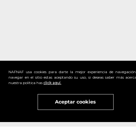
NAFNAF usa cookies para darte la mejor experiencia de navegación
navegar en el sitio estas aceptando su uso, si deseas saber más acerc
nuestra política has
click aquí.
Visita
vivant
nuestra marca
active
x
Aceptar cookies