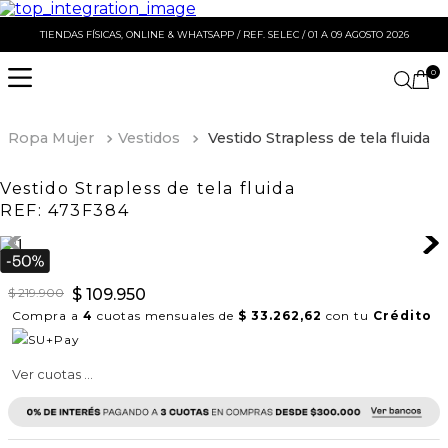
TIENDAS FÍSICAS, ONLINE & WHATSAPP / REF. SELEC / 01 A 09 AGOSTO 2026
0
Ropa Mujer
Vestidos
Vestido Strapless de tela fluida
Vestido Strapless de tela fluida
REF:
473F384
$
219
.
900
$
109
.
950
Compra a
4
cuotas mensuales de
$ 33.262,62
con tu
Crédito
Ver cuotas ...