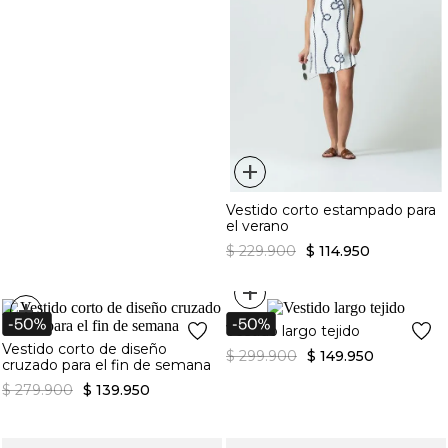
+
Vestido corto estampado para
el verano
$
229
.
900
$
114
.
950
+
+
Vestido largo tejido
Vestido corto de diseño
$
299
.
900
$
149
.
950
cruzado para el fin de semana
$
279
.
900
$
139
.
950