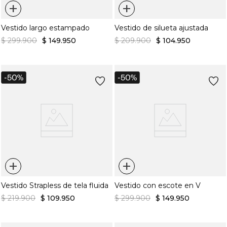
+
+
Vestido largo estampado
Vestido de silueta ajustada
$
299
.
900
$
149
.
950
$
209
.
900
$
104
.
950
+
+
Vestido Strapless de tela fluida
Vestido con escote en V
$
219
.
900
$
109
.
950
$
299
.
900
$
149
.
950