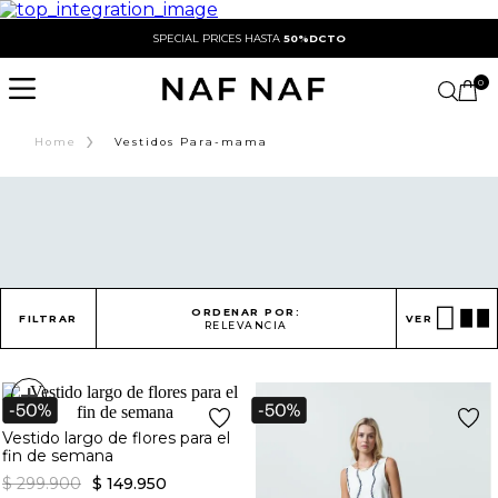
SPECIAL PRICES HASTA
50%DCTO
0
›
Home
Vestidos Para-mama
ORDENAR POR:
FILTRAR
VER
RELEVANCIA
+
Vestido largo de flores para el
fin de semana
$
299
.
900
$
149
.
950