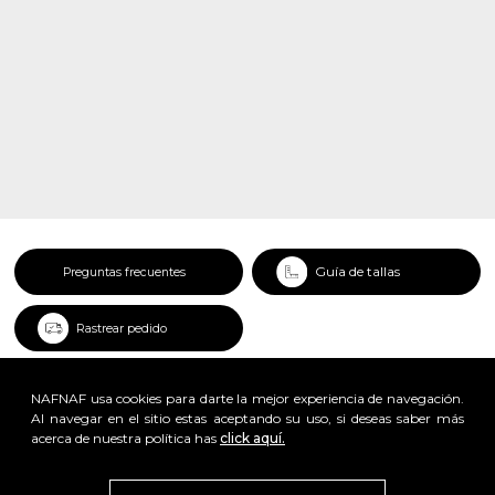
Guía de tallas
Preguntas frecuentes
Rastrear pedido
NAFNAF usa cookies para darte la mejor experiencia de navegación.
Al navegar en el sitio estas aceptando su uso, si deseas saber más
acerca de nuestra política has
click aquí.