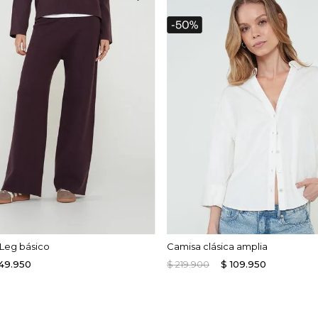
Leg básico
Camisa clásica amplia
49
.
950
$
219
.
900
$
109
.
950