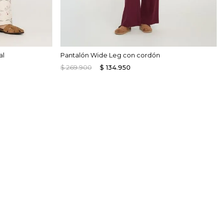
al
Pantalón Wide Leg con cordón
$
269
.
900
$
134
.
950