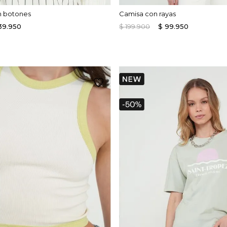
n botones
Camisa con rayas
39
.
950
$
199
.
900
$
99
.
950