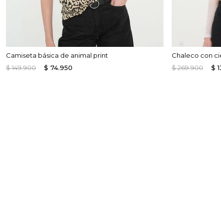
Camiseta básica de animal print
Chaleco con ci
$
149
.
900
$
74
.
950
$
269
.
900
$
1