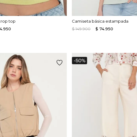
crop top
Camiseta básica estampada
4
.
950
$
149
.
900
$
74
.
950