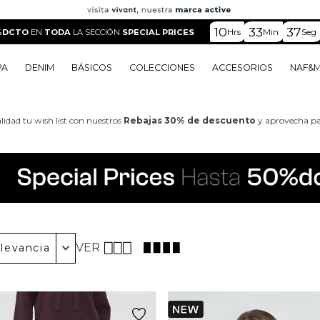
10
33
35
Hrs
Min
Seg
%DCTO
EN
TODA
LA SECCIÓN
SPECIAL PRICES
PA
DENIM
BÁSICOS
COLECCIONES
ACCESORIOS
NAF&
o
o
o
o
 Edit
o
o
lidad tu wish list con nuestros
Rebajas 30% de descuento
y aprovecha par
VER
levancia