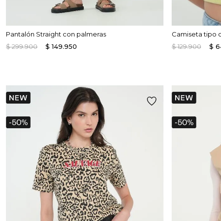
Pantalón Straight con palmeras
Camiseta tipo 
$
299
.
900
$
149
.
950
$
129
.
900
$
6