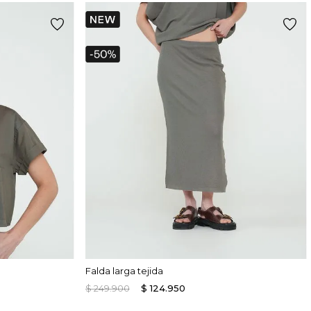
Falda larga tejida
$
249
.
900
$
124
.
950