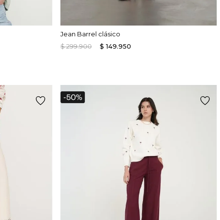
Jean Barrel clásico
$
299
.
900
$
149
.
950