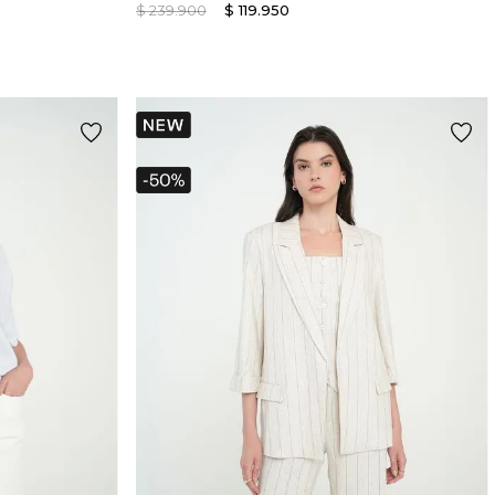
$
239
.
900
$
119
.
950