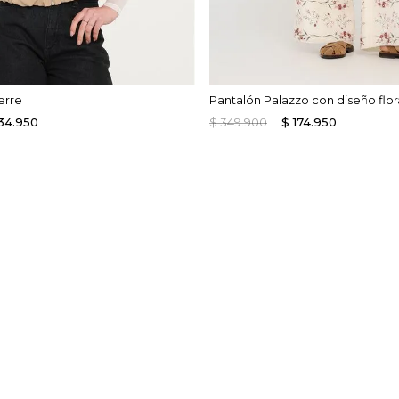
erre
Pantalón Palazzo con diseño flor
34
.
950
$
349
.
900
$
174
.
950