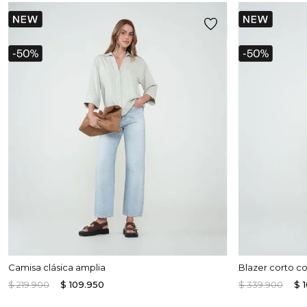
Camisa clásica amplia
Blazer corto c
$
219
.
900
$
109
.
950
$
339
.
900
$