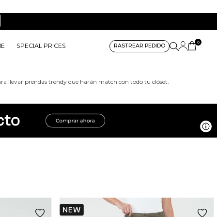
0
ME
SPECIAL PRICES
RASTREAR PEDIDO
a llevar prendas trendy que harán match con todo tu clóset.
Ve