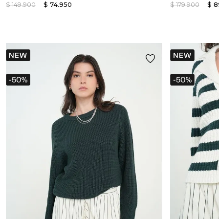
$
149
.
900
$
74
.
950
$
179
.
900
$
8