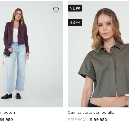
on botón
Camisa corta con bolsillo
169
.
950
$
199
.
900
$
99
.
950