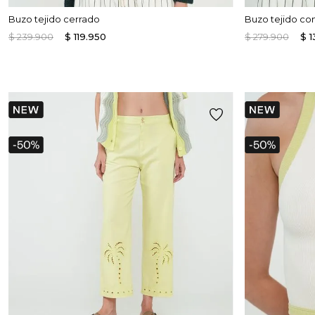
Buzo tejido cerrado
Buzo tejido co
$
239
.
900
$
119
.
950
$
279
.
900
$
1