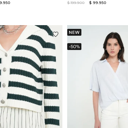
9
.
950
$
199
.
900
$
99
.
950