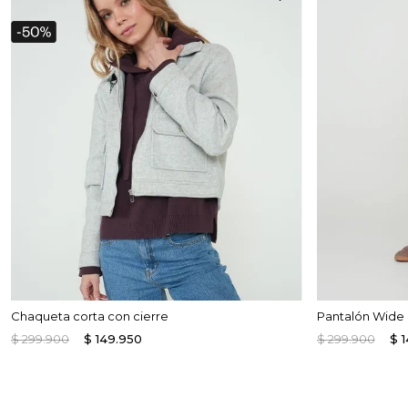
Enterizos
Enterizos
Chaqueta corta con cierre
Pantalón Wide 
$
299
.
900
$
149
.
950
$
299
.
900
$
1