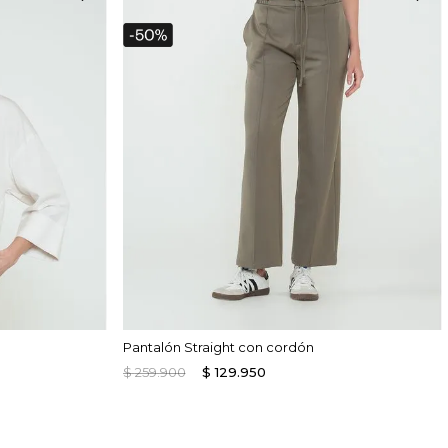
Pantalón Straight con cordón
$
259
.
900
$
129
.
950