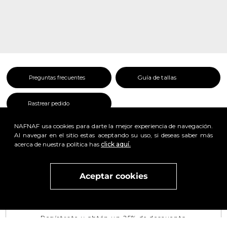
Guía de tallas
Preguntas frecuentes
Rastrear pedido
NAFNAF usa cookies para darte la mejor experiencia de navegación.
Al navegar en el sitio estas aceptando su uso, si deseas saber más
acerca de nuestra política has
click aquí.
x
Aceptar cookies
Visita
vivant
nuestra marca
active
x
Regístrate y obtén un 25% de descuento