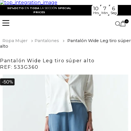
10
7
5
50%DCTO
EN
TODA
LA SECCIÓN
SPECIAL
PRICES
Hrs
Min
Seg
0
Ropa Mujer
Pantalones
Pantalón Wide Leg tiro súper
alto
Pantalón Wide Leg tiro súper alto
REF:
533G360