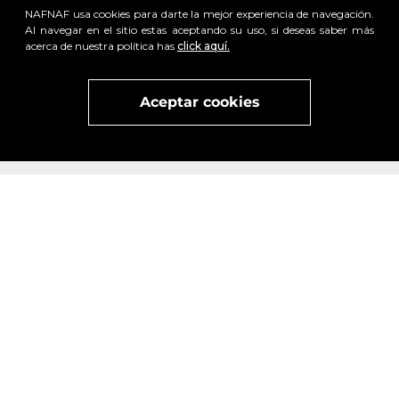
NAFNAF usa cookies para darte la mejor experiencia de navegación.
Al navegar en el sitio estas aceptando su uso, si deseas saber más
acerca de nuestra política has
click aquí.
x
Visita
vivant
nuestra marca
active
x
Aceptar cookies