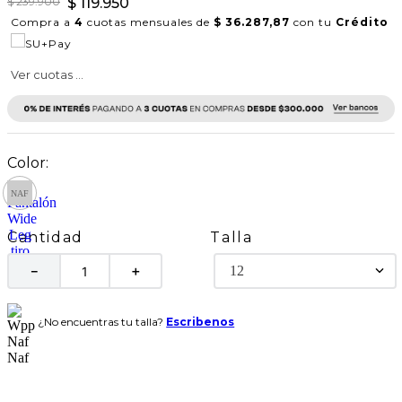
$
239
.
900
$
119
.
950
Compra a
4
cuotas mensuales de
$ 36.287,87
con tu
Crédito
Ver cuotas ...
Talla
Cantidad
12
－
＋
¿No encuentras tu talla?
Escribenos