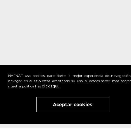
NAFNAF usa cookies para darte la mejor experiencia de navegación
navegar en el sitio estas aceptando su uso, si deseas saber más acerc
nuestra política has
click aquí.
Visita
vivant
nuestra marca
active
x
Aceptar cookies