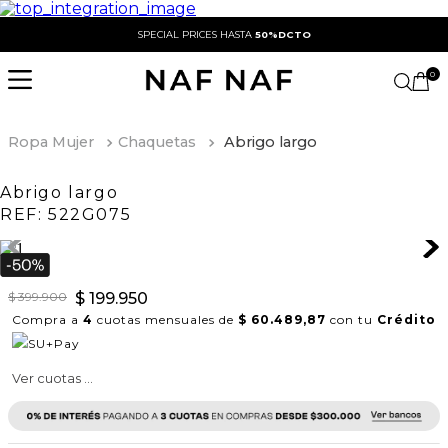
SPECIAL PRICES HASTA
50%DCTO
0
Ropa Mujer
Chaquetas
Abrigo largo
Abrigo largo
REF:
522G075
$
399
.
900
$
199
.
950
Compra a
4
cuotas mensuales de
$ 60.489,87
con tu
Crédito
Ver cuotas ...