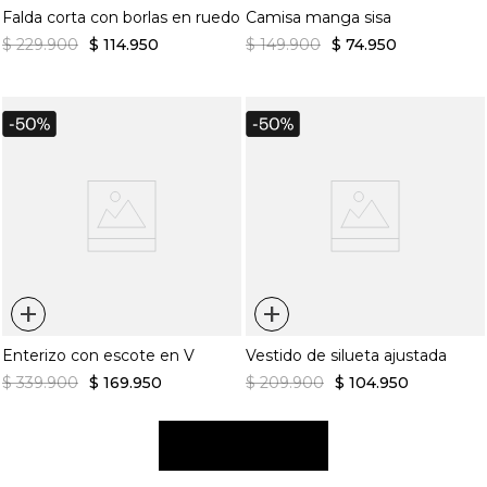
Falda corta con borlas en ruedo
Camisa manga sisa
$
229
.
900
$
114
.
950
$
149
.
900
$
74
.
950
+
+
Enterizo con escote en V
Vestido de silueta ajustada
$
339
.
900
$
169
.
950
$
209
.
900
$
104
.
950