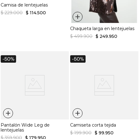
Camisa de lentejuelas
$
229
.
000
$
114
.
500
+
Chaqueta larga en lentejuelas
$
499
.
900
$
249
.
950
+
+
Pantalón Wide Leg de
Camiseta corta tejida
lentejuelas
$
199
.
900
$
99
.
950
$
359
.
900
$
179
.
950