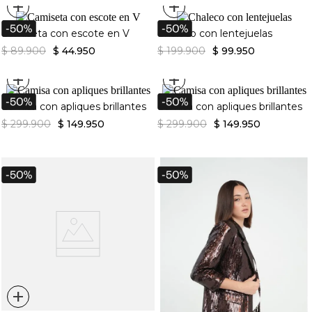
+
+
Camiseta con escote en V
Chaleco con lentejuelas
$
89
.
900
$
44
.
950
$
199
.
900
$
99
.
950
+
+
Camisa con apliques brillantes
Camisa con apliques brillantes
$
299
.
900
$
149
.
950
$
299
.
900
$
149
.
950
+