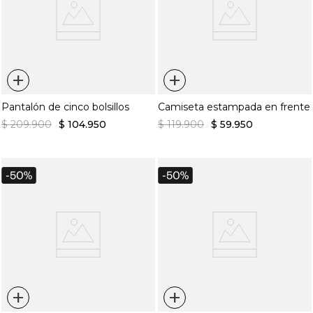
+
+
Pantalón de cinco bolsillos
Camiseta estampada en frente
$
209
.
900
$
104
.
950
$
119
.
900
$
59
.
950
+
+