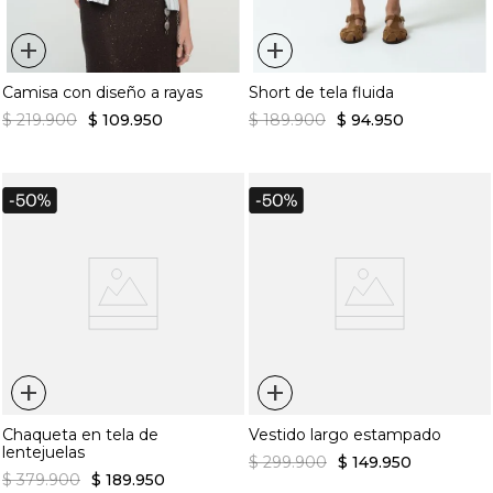
+
+
Camisa con diseño a rayas
Short de tela fluida
$
219
.
900
$
109
.
950
$
189
.
900
$
94
.
950
+
+
Chaqueta en tela de
Vestido largo estampado
lentejuelas
$
299
.
900
$
149
.
950
$
379
.
900
$
189
.
950