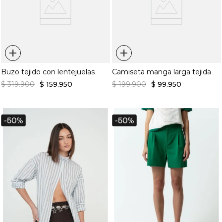
+
+
Buzo tejido con lentejuelas
Camiseta manga larga tejida
$
319
.
900
$
159
.
950
$
199
.
900
$
99
.
950