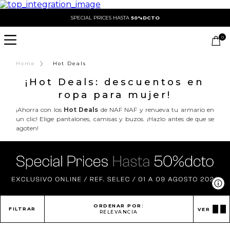
SPECIAL PRICES HASTA
50%DCTO
0
›
Home
Hot Deals
¡Hot Deals: descuentos en
ropa para mujer!
¡Ahorra con los
Hot Deals
de NAF NAF y renueva tu armario en
un clic! Elige pantalones, camisas y buzos. ¡Hazlo antes de que se
agoten!
Ve
ORDENAR POR:
FILTRAR
VER
RELEVANCIA