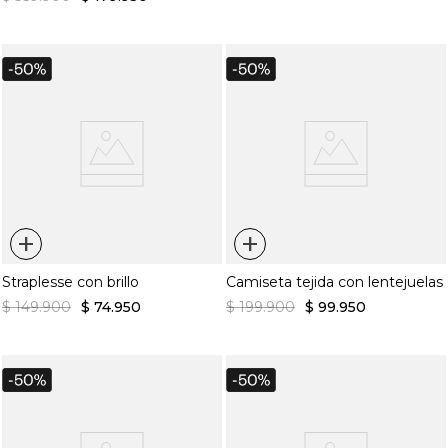
+
+
Straplesse con brillo
Camiseta tejida con lentejuelas
$
149
.
900
$
74
.
950
$
199
.
900
$
99
.
950