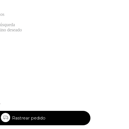
dos
 búsqueda
mino deseado
Rastrear pedido