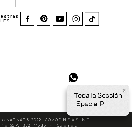
uestras
LES!
x
os NAF NAF © 2022 | COMODIN S.A.S | NIT
 No. 52 A - 372 | Medellín - Colombia
cliente@nafnaf .com.co