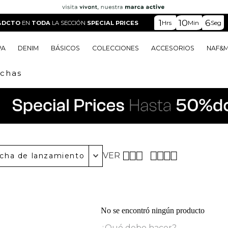
1
10
6
Hrs
Min
Seg
%DCTO
EN
TODA
LA SECCIÓN
SPECIAL PRICES
PA
DENIM
BÁSICOS
COLECCIONES
ACCESORIOS
NAF&
chas
o
o
o
o
 Edit
o
o
VER
cha de lanzamiento
No se encontró ningún producto
¿Qué debo hacer?