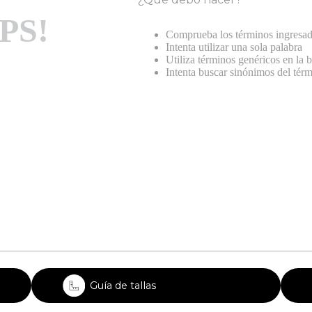
PS!
Comprueba los términos ingresa
Intenta utilizar una sola palabra
Utiliza términos genéricos en la
Intenta buscar sinónimos del tér
Guía de tallas