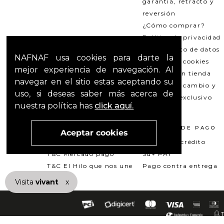
garantía, retracto y
reversión
¿Cómo comprar?
Política de privacidad
Tratamiento de datos
NAFNAF usa cookies para darte la
Política de cookies
mejor experiencia de navegación. Al
Recogida en tienda
navegar en el sitio estas aceptando su
Política de cambio y
uso, si deseas saber más acerca de
garantías exclusivo
nuestra política has
click aquí.
Outlets
TÉRMINOS LEGALES
MÉTODOS DE PAGO
Aceptar cookies
Promociones
Tarjeta de crédito
T&C Mercado pago
Su+ PAY
T&C El Hilo que nos une
Pago contra entrega
Visita
vivant
nuestra marca
x
active