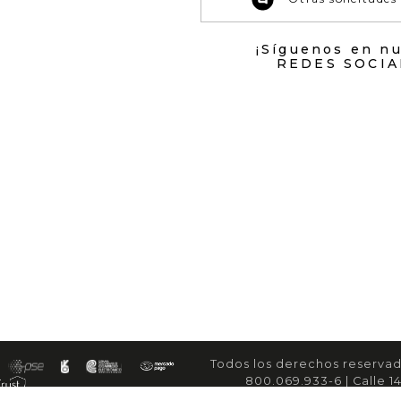
¡Síguenos en n
REDES SOCIA
Todos los derechos reservad
800.069.933-6 | Calle 14
servicioal