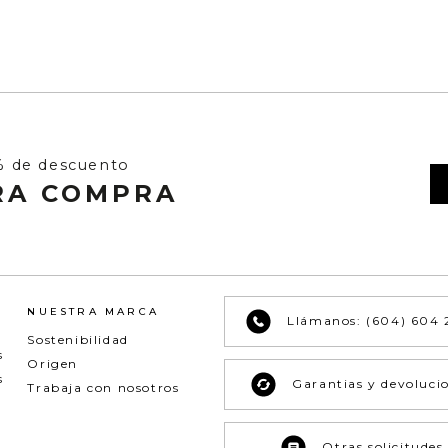
% de descuento
RA COMPRA
NUESTRA MARCA
Llámanos: (604) 604 
Sostenibilidad
s
Origen
s
Garantias y devoluci
Trabaja con nosotros
Otras solicitudes