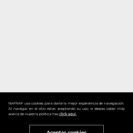
NAFNAF usa cookies para darte la mejor experiencia de navegación.
Al navegar en el sitio estas aceptando su uso, si deseas saber más
acerca de nuestra política has
click aquí.
x
Visita
vivant
nuestra marca
active
x
Aceptar cookies