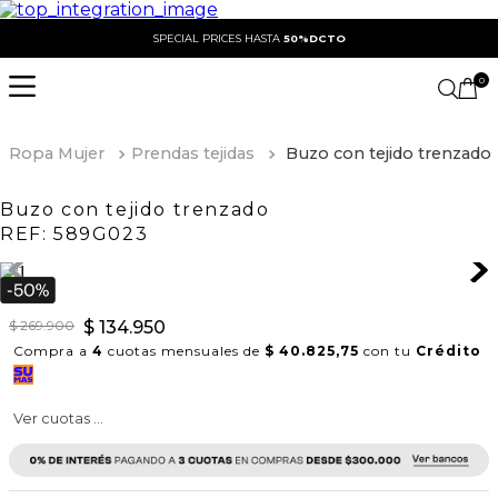
SPECIAL PRICES HASTA
50%DCTO
0
Ropa Mujer
Prendas tejidas
Buzo con tejido trenzado
Buzo con tejido trenzado
REF:
589G023
$
269
.
900
$
134
.
950
Compra a
4
cuotas mensuales de
$ 40.825,75
con tu
Crédito
Ver cuotas ...