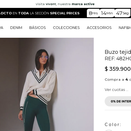
8
14
46
Hrs
Min
Seg
%DCTO
EN
TODA
LA SECCIÓN
SPECIAL PRICES
PA
DENIM
BÁSICOS
COLECCIONES
ACCESORIOS
NAF&
o
o
o
o
 Edit
o
o
Buzo teji
REF:
482H
$
359
.
900
Compra a
4
c
Ver cuotas ...