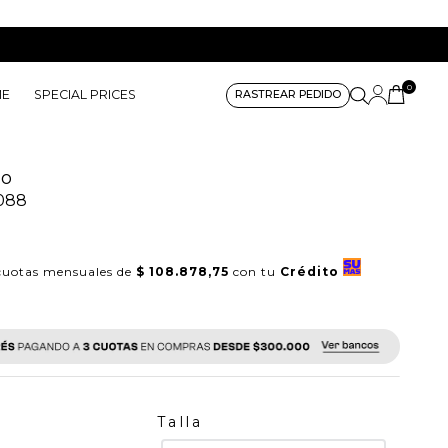
0
ME
SPECIAL PRICES
RASTREAR PEDIDO
do
088
uotas mensuales de
$ 108.878,75
con tu
Crédito
Talla