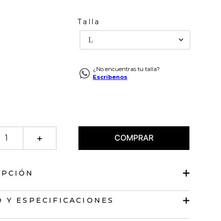
Talla
L
¿No encuentras tu talla?
Escribenos
COMPRAR
＋
IPCIÓN
ido
 Y ESPECIFICACIONES
lto.
 en cuello, puños y ruedo.