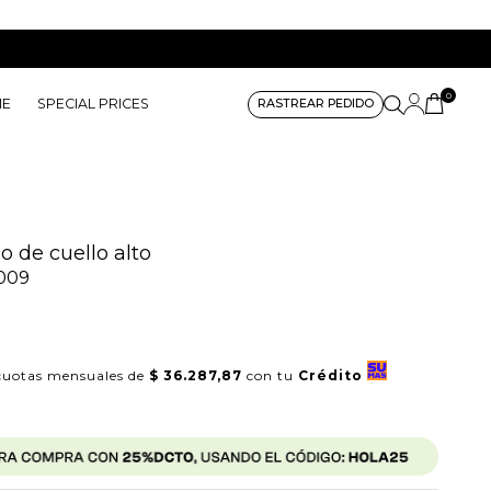
0
ME
SPECIAL PRICES
RASTREAR PEDIDO
o de cuello alto
009
uotas mensuales de
$ 36.287,87
con tu
Crédito