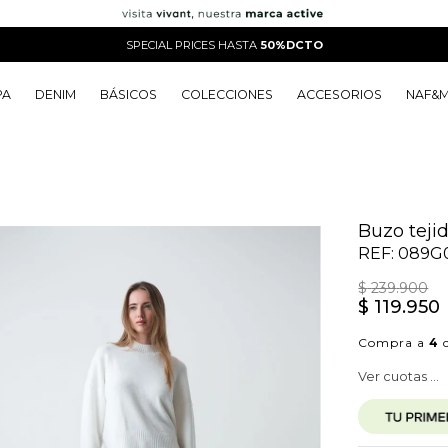
SPECIAL PRICES HASTA
50%DCTO
PA
DENIM
BÁSICOS
COLECCIONES
ACCESORIOS
NAF&
o
o
o
o
 Edit
o
o
Buzo tejid
REF:
089G
$
239
.
900
$
119
.
950
Compra a
4
c
Ver cuotas ...