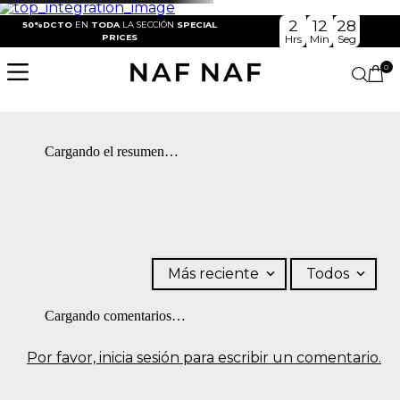
2
12
28
50%DCTO
EN
TODA
LA SECCIÓN
SPECIAL
PRICES
Hrs
Min
Seg
0
Cargando el resumen…
Más reciente
Todos
Cargando comentarios…
Por favor, inicia sesión para escribir un comentario.