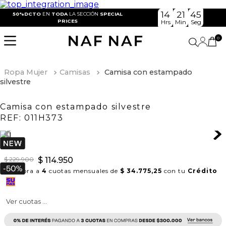
14
21
44
50%DCTO
EN
TODA
LA SECCIÓN
SPECIAL
PRICES
Hrs
Min
Seg
0
Ropa Mujer
Camisas
Camisa con estampado
silvestre
Camisa con estampado silvestre
REF:
011H373
$
229
.
900
$
114
.
950
Compra a
4
cuotas mensuales de
$ 34.775,25
con tu
Crédito
Ver cuotas ...