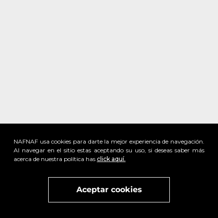
NAFNAF usa cookies para darte la mejor experiencia de navegación.
Al navegar en el sitio estas aceptando su uso, si deseas saber más
acerca de nuestra política has
click aquí.
Visita
vivant
nuestra marca
active
x
Aceptar cookies
x