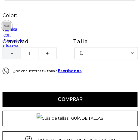
Talla
Cantidad
L
－
＋
¿No encuentras tu talla?
Escribenos
COMPRAR
GUÍA DE TALLAS