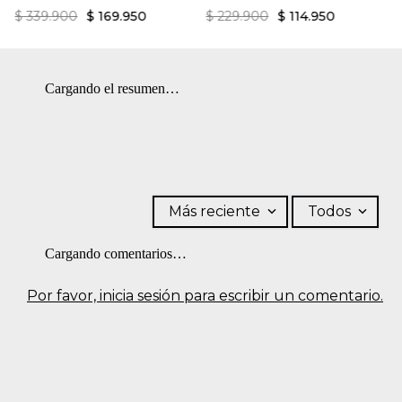
Planchar solo por el revés.
$
339
.
900
$
169
.
950
$
229
.
900
$
114
.
950
Cargando el resumen…
Más reciente
Todos
Cargando comentarios…
Por favor, inicia sesión para escribir un comentario.