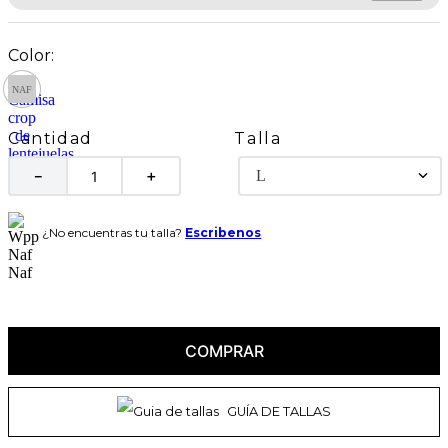
Talla
Cantidad
L
－
＋
¿No encuentras tu talla?
Escribenos
COMPRAR
GUÍA DE TALLAS