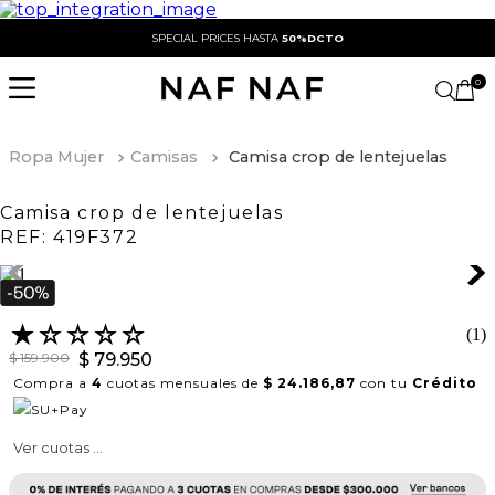
SPECIAL PRICES HASTA
50%DCTO
0
Ropa Mujer
Camisas
Camisa crop de lentejuelas
Camisa crop de lentejuelas
REF:
419F372
★
☆
☆
☆
☆
(
1
)
$
159
.
900
$
79
.
950
Compra a
4
cuotas mensuales de
$ 24.186,87
con tu
Crédito
Ver cuotas ...