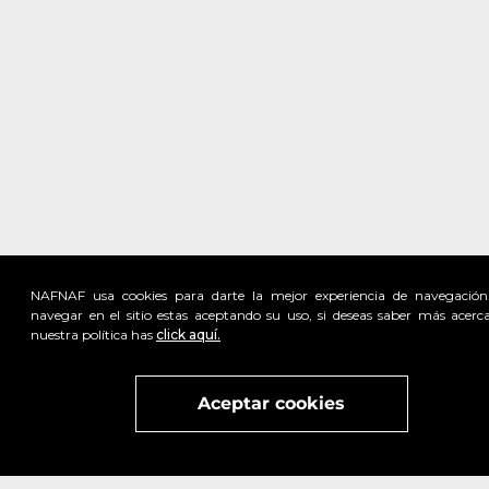
NAFNAF usa cookies para darte la mejor experiencia de navegación
navegar en el sitio estas aceptando su uso, si deseas saber más acerc
nuestra política has
click aquí.
Visita
vivant
nuestra marca
active
x
Aceptar cookies