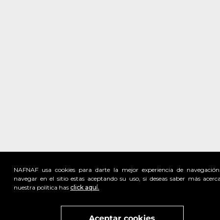
NAFNAF usa cookies para darte la mejor experiencia de navegación
navegar en el sitio estas aceptando su uso, si deseas saber más acerc
nuestra política has
click aquí.
Visita
vivant
nuestra marca
active
x
Aceptar cookies