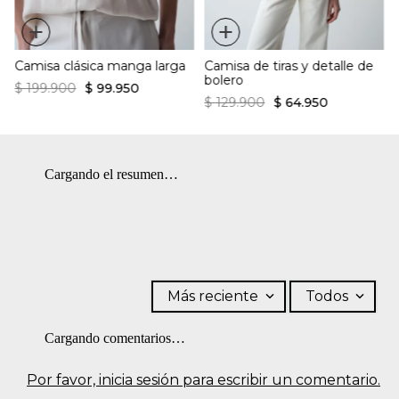
+
+
Camisa clásica manga larga
Camisa de tiras y detalle de
bolero
$
199
.
900
$
99
.
950
$
129
.
900
$
64
.
950
Cargando el resumen…
Más reciente
Todos
Cargando comentarios…
Por favor, inicia sesión para escribir un comentario.