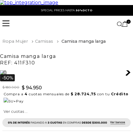
SPECIAL PRICES HASTA
50%DCTO
0
Ropa Mujer
Camisas
Camisa manga larga
Camisa manga larga
REF:
411F310
$
189
.
900
$
94
.
950
Compra a
4
cuotas mensuales de
$ 28.724,75
con tu
Crédito
Ver cuotas ...