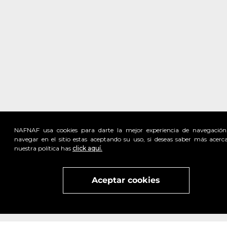
NAFNAF usa cookies para darte la mejor experiencia de navegación
navegar en el sitio estas aceptando su uso, si deseas saber más acerc
nuestra política has
click aquí.
Visita
vivant
nuestra marca
active
x
Aceptar cookies