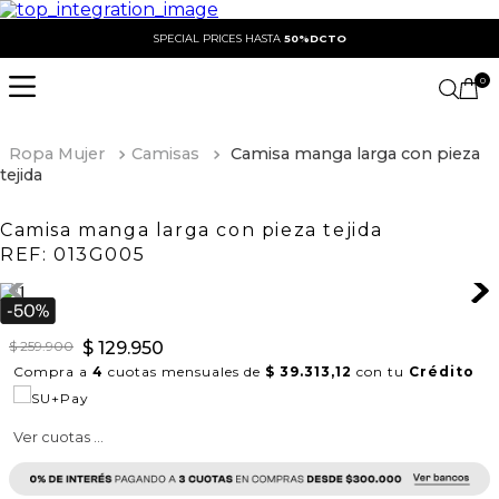
SPECIAL PRICES HASTA
50%DCTO
0
Ropa Mujer
Camisas
Camisa manga larga con pieza
tejida
Camisa manga larga con pieza tejida
REF:
013G005
$
259
.
900
$
129
.
950
Compra a
4
cuotas mensuales de
$ 39.313,12
con tu
Crédito
Ver cuotas ...