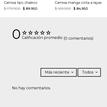
Camisa tipo chaleco
Camisa manga corta a rayas
$
179
.
900
$
89
.
950
$
169
.
900
$
84
.
950
0
☆
☆
☆
☆
☆
Calificación promedio
(0 comentarios)
Más reciente
Todos
No hay comentarios.