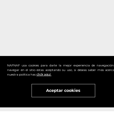
NAFNAF usa cookies para darte la mejor experiencia de navegación
navegar en el sitio estas aceptando su uso, si deseas saber más acerc
nuestra política has
click aquí.
Visita
vivant
nuestra marca
active
x
Aceptar cookies