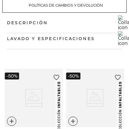
POLÍTICAS DE CAMBIOS Y DEVOLUCIÓN
DESCRIPCIÓN
Camisa.
LAVADO Y ESPECIFICACIONES
• Manga sisa.
• Cuello redondo.
• Perfecta para combinar con todos tus jeans.
Fabricante / importador:
COMODIN S.A.S.
*Algunas pantallas pueden alterar el color real de la prenda.
País de Fabricación:
Hecho en Colombia
*La modelo usa una camisa talla S.
Registro SIC:
800069933
Composición:
Prenda: 100% Rayon
Color:
CRUDO
+
+