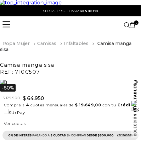
SPECIAL PRICES HASTA
50%DCTO
0
Ropa Mujer
Camisas
Infaltables
Camisa manga
sisa
Camisa manga sisa
REF:
710C507
$
129
.
900
$
64
.
950
Compra a
4
cuotas mensuales de
$ 19.649,00
con tu
Crédito
Ver cuotas ...