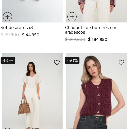
+
+
Set de aretes x3
Chaqueta de botones con
arabescos
$
89
.
900
$
44
.
950
$
369
.
900
$
184
.
950