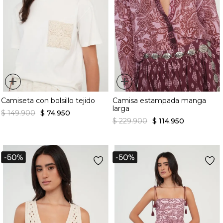
+
+
Camiseta con bolsillo tejido
Camisa estampada manga
larga
$
149
.
900
$
74
.
950
$
229
.
900
$
114
.
950