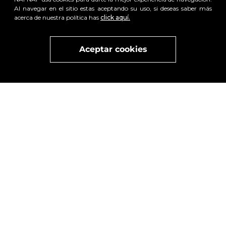
Al navegar en el sitio estas aceptando su uso, si deseas saber más
acerca de nuestra política has
click aquí.
Visita
vivant
nuestra marca
active
x
Aceptar cookies