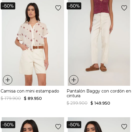
+
+
Camisa con mini estampado
Pantalón Baggy con cordón en
cintura
$
179
.
900
$
89
.
950
$
299
.
900
$
149
.
950