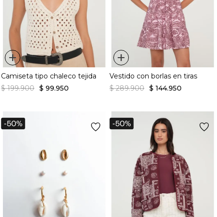
+
+
Camiseta tipo chaleco tejida
Vestido con borlas en tiras
$
199
.
900
$
99
.
950
$
289
.
900
$
144
.
950