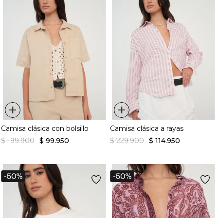
+
+
Camisa clásica con bolsillo
Camisa clásica a rayas
$
199
.
900
$
99
.
950
$
229
.
900
$
114
.
950