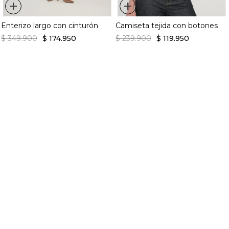
+
+
Enterizo largo con cinturón
Camiseta tejida con botones
$
349
.
900
$
174
.
950
$
239
.
900
$
119
.
950