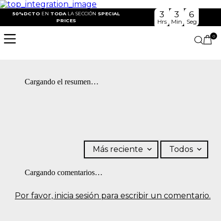
3
3
6
50%DCTO
EN
TODA
LA SECCIÓN
SPECIAL
PRICES
Hrs
Min
Seg
0
Cargando el resumen…
Más reciente
Todos
Cargando comentarios…
Por favor, inicia sesión para escribir un comentario.