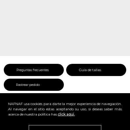
Guía de tallas
Preguntas frecuentes
Rastrear pedido
NAFNAF usa cookies para darte la mejor experiencia de navegación.
Al navegar en el sitio estas aceptando su uso, si deseas saber más
acerca de nuestra política has
click aquí.
x