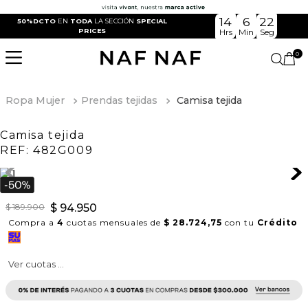
14
6
22
50%DCTO
EN
TODA
LA SECCIÓN
SPECIAL
PRICES
Hrs
Min
Seg
0
Ropa Mujer
Prendas tejidas
Camisa tejida
Camisa tejida
REF:
482G009
$
189
.
900
$
94
.
950
Compra a
4
cuotas mensuales de
$ 28.724,75
con tu
Crédito
Ver cuotas ...