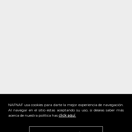
NAFNAF usa cookies para darte la mejor experiencia de navegación.
Al navegar en el sitio estas aceptando su uso, si deseas saber más
acerca de nuestra política has
click aquí.
Visita
vivant
nuestra marca
active
x