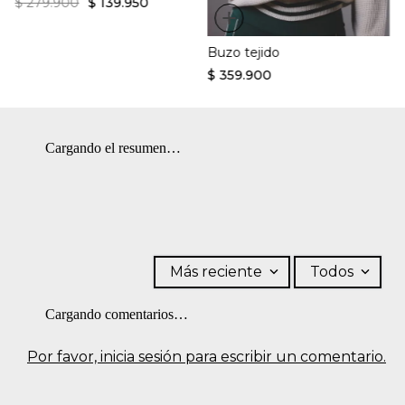
$
279
.
900
$
139
.
950
+
Buzo tejido
$
359
.
900
Cargando el resumen…
Más reciente
Todos
Cargando comentarios…
Por favor, inicia sesión para escribir un comentario.