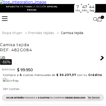
7
47
44
50%DCTO
EN
TODA
LA SECCIÓN
SPECIAL
PRICES
Hrs
Min
Seg
0
Ropa Mujer
Prendas tejidas
Camisa tejida
Camisa tejida
REF:
482G084
$
199
.
900
$
99
.
950
Compra a
4
cuotas mensuales de
$ 30.237,37
con tu
Crédito
Ver cuotas ...