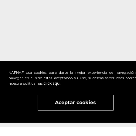
NAFNAF usa cookies para darte la mejor experiencia de navegación
navegar en el sitio estas aceptando su uso, si deseas saber más acerc
nuestra política has
click aquí.
Visita
vivant
nuestra marca
active
x
Aceptar cookies