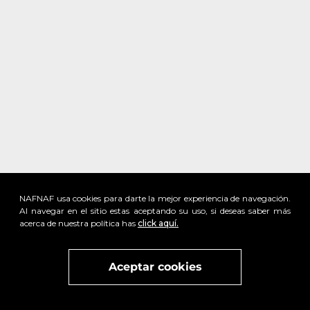
NAFNAF usa cookies para darte la mejor experiencia de navegación.
Al navegar en el sitio estas aceptando su uso, si deseas saber más
acerca de nuestra política has
click aquí.
x
Visita
vivant
nuestra marca
active
x
Aceptar cookies