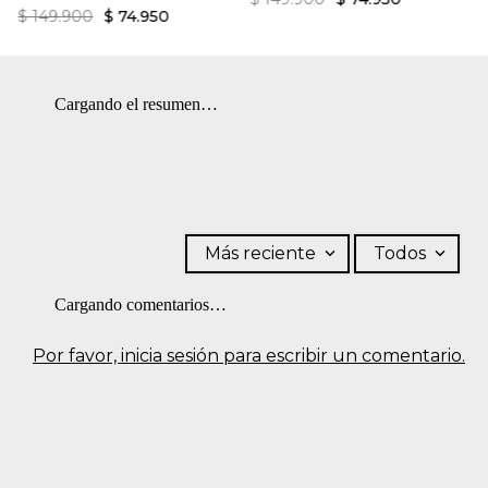
revés.
$
149
.
900
$
74
.
950
Cargando el resumen…
Más reciente
Todos
Cargando comentarios…
Por favor, inicia sesión para escribir un comentario.