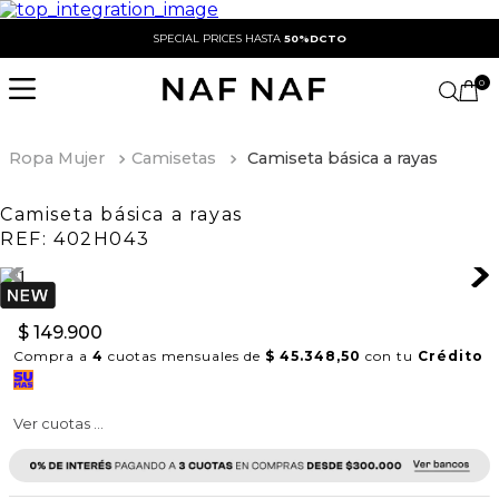
SPECIAL PRICES HASTA
50%DCTO
0
Ropa Mujer
Camisetas
Camiseta básica a rayas
Camiseta básica a rayas
REF:
402H043
$
149
.
900
Compra a
4
cuotas mensuales de
$ 45.348,50
con tu
Crédito
Ver cuotas ...