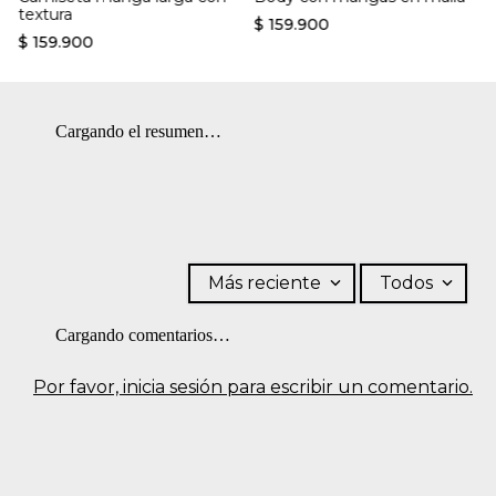
textura
con vapor puede causar daño irreversible. OTROS: Lavar por el
$
159
.
900
revés.
$
159
.
900
Cargando el resumen…
Más reciente
Todos
Cargando comentarios…
Por favor, inicia sesión para escribir un comentario.