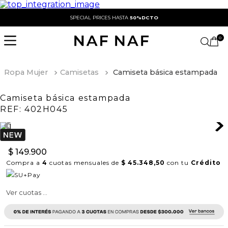
SPECIAL PRICES HASTA
50%DCTO
0
Ropa Mujer
Camisetas
Camiseta básica estampada
Camiseta básica estampada
REF:
402H045
$
149
.
900
Compra a
4
cuotas mensuales de
$ 45.348,50
con tu
Crédito
Ver cuotas ...