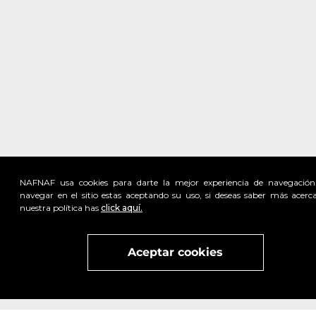
NAFNAF usa cookies para darte la mejor experiencia de navegación
navegar en el sitio estas aceptando su uso, si deseas saber más acerc
nuestra política has
click aquí.
Visita
vivant
nuestra marca
active
x
Aceptar cookies