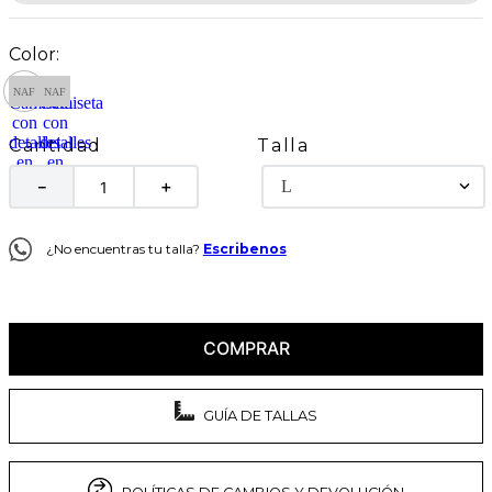
Talla
Cantidad
L
－
＋
¿No encuentras tu talla?
Escribenos
COMPRAR
GUÍA DE TALLAS