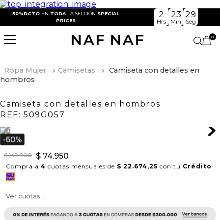
2
23
29
50%DCTO
EN
TODA
LA SECCIÓN
SPECIAL
PRICES
Hrs
Min
Seg
0
Ropa Mujer
Camisetas
Camiseta con detalles en
hombros
Camiseta con detalles en hombros
REF:
509G057
$
149
.
900
$
74
.
950
Compra a
4
cuotas mensuales de
$ 22.674,25
con tu
Crédito
Ver cuotas ...