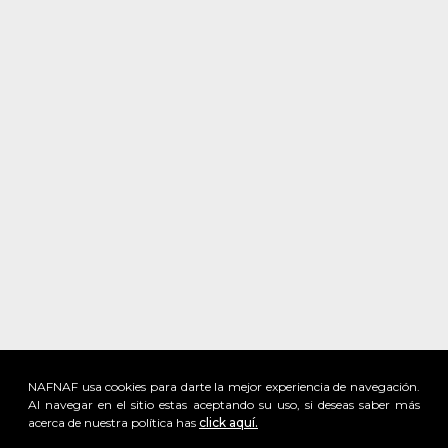
NAFNAF usa cookies para darte la mejor experiencia de navegación.
Al navegar en el sitio estas aceptando su uso, si deseas saber más
acerca de nuestra política has
click aquí.