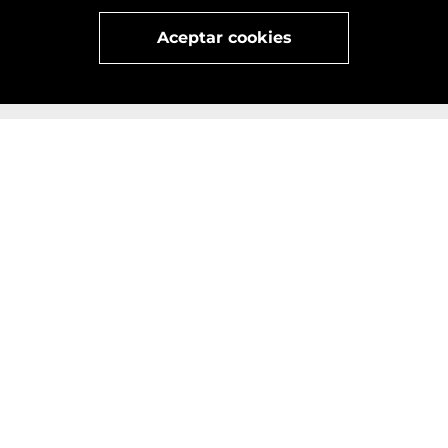
x
Visita
vivant
nuestra marca
active
x
Aceptar cookies