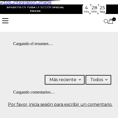
4
28
25
50%DCTO
EN
TODA
LA SECCIÓN
SPECIAL
PRICES
Hrs
Min
Seg
0
Cargando el resumen…
Más reciente
Todos
Cargando comentarios…
Por favor, inicia sesión para escribir un comentario.