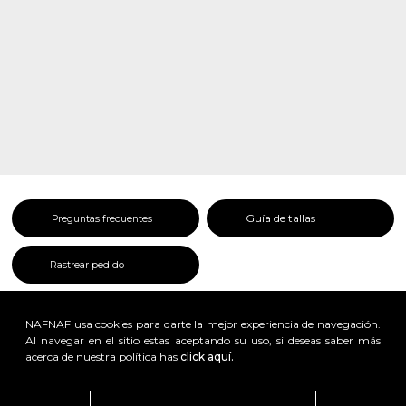
Guía de tallas
Preguntas frecuentes
Rastrear pedido
NAFNAF usa cookies para darte la mejor experiencia de navegación.
Al navegar en el sitio estas aceptando su uso, si deseas saber más
acerca de nuestra política has
click aquí.
x