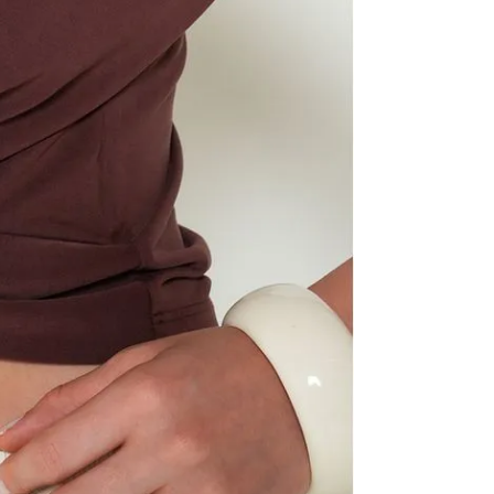
Pla
sin
No 
Sec