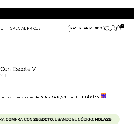
0
ME
SPECIAL PRICES
RASTREAR PEDIDO
 Con Escote V
001
uotas mensuales de
$ 45.348,50
con tu
Crédito