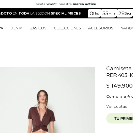
0
55
26
Hrs
Min
Seg
%DCTO
EN
TODA
LA SECCIÓN
SPECIAL PRICES
PA
DENIM
BÁSICOS
COLECCIONES
ACCESORIOS
NAF&
o
o
o
o
 Edit
o
o
Camiseta
REF:
403H
$
149
.
900
Compra a
4
c
Ver cuotas ...