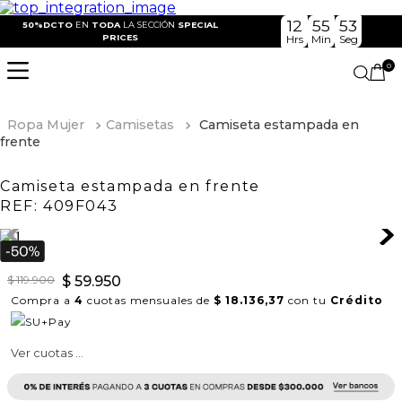
12
55
53
50%DCTO
EN
TODA
LA SECCIÓN
SPECIAL
PRICES
Hrs
Min
Seg
0
Ropa Mujer
Camisetas
Camiseta estampada en
frente
Camiseta estampada en frente
REF:
409F043
$
119
.
900
$
59
.
950
Compra a
4
cuotas mensuales de
$ 18.136,37
con tu
Crédito
Ver cuotas ...