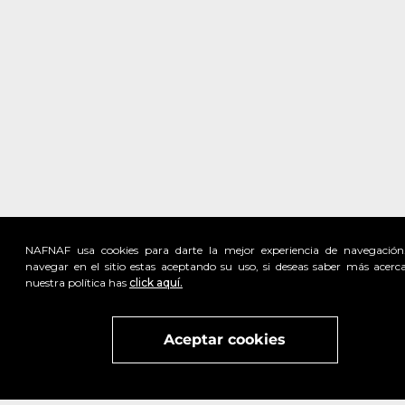
NAFNAF usa cookies para darte la mejor experiencia de navegación
navegar en el sitio estas aceptando su uso, si deseas saber más acerc
nuestra política has
click aquí.
Visita
vivant
nuestra marca
active
x
Aceptar cookies