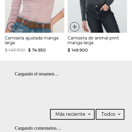
colores similares. OTROS: No remojar. CUIDADO TEXTIL
Diseño deportivo
PROFESIONAL: No limpieza en seco.
Silueta recta
Tejido de malla transparente
+
+
Camiseta ajustada manga
Camiseta de animal print
larga
manga larga
$
149
.
900
$
74
.
950
$
149
.
900
Cargando el resumen…
Más reciente
Todos
Cargando comentarios…