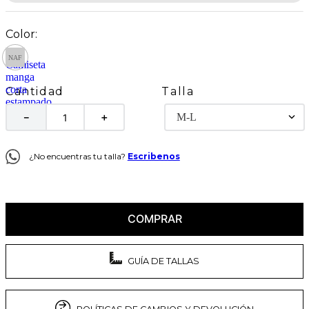
Talla
Cantidad
M-L
－
＋
¿No encuentras tu talla?
Escribenos
COMPRAR
GUÍA DE TALLAS