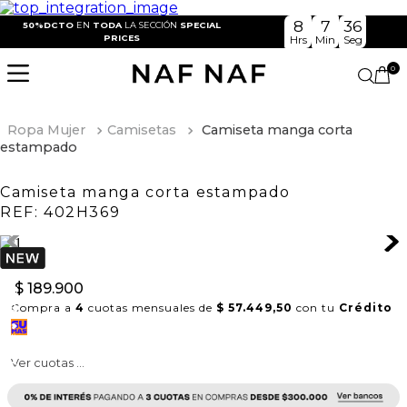
8
7
36
50%DCTO
EN
TODA
LA SECCIÓN
SPECIAL
PRICES
Hrs
Min
Seg
0
Ropa Mujer
Camisetas
Camiseta manga corta
estampado
Camiseta manga corta estampado
REF:
402H369
$
189
.
900
Compra a
4
cuotas mensuales de
$ 57.449,50
con tu
Crédito
Ver cuotas ...