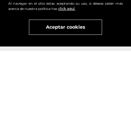
Al navegar en el sitio estas aceptando su uso, si deseas saber más
acerca de nuestra política has
click aquí.
x
Visita
vivant
nuestra marca
active
x
Aceptar cookies