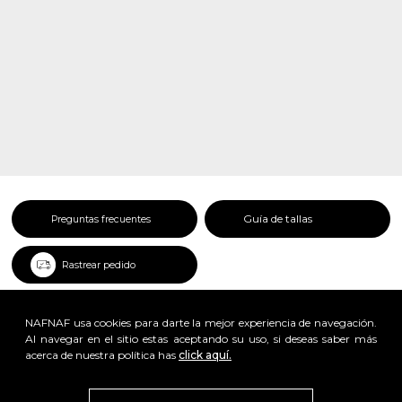
Guía de tallas
Preguntas frecuentes
Rastrear pedido
NAFNAF usa cookies para darte la mejor experiencia de navegación.
Al navegar en el sitio estas aceptando su uso, si deseas saber más
acerca de nuestra política has
click aquí.