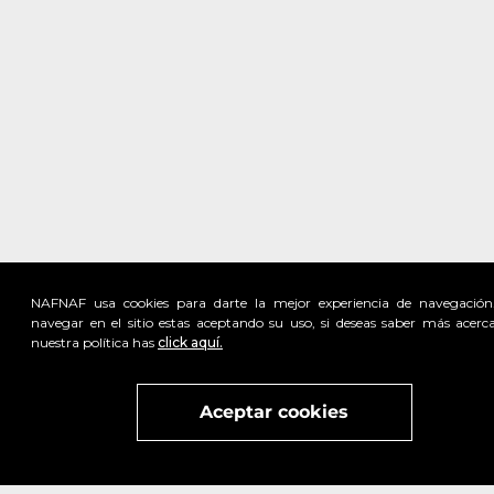
NAFNAF usa cookies para darte la mejor experiencia de navegación
navegar en el sitio estas aceptando su uso, si deseas saber más acerc
nuestra política has
click aquí.
Visita
vivant
nuestra marca
active
x
Aceptar cookies