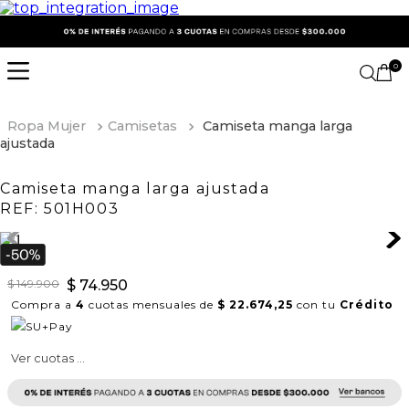
0
Ropa Mujer
Camisetas
Camiseta manga larga
ajustada
Camiseta manga larga ajustada
REF:
501H003
$
149
.
900
$
74
.
950
Compra a
4
cuotas mensuales de
$ 22.674,25
con tu
Crédito
Ver cuotas ...