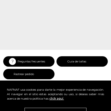
Guía de tallas
Preguntas frecuentes
Rastrear pedido
NAFNAF usa cookies para darte la mejor experiencia de navegación.
Al navegar en el sitio estas aceptando su uso, si deseas saber más
acerca de nuestra política has
click aquí.