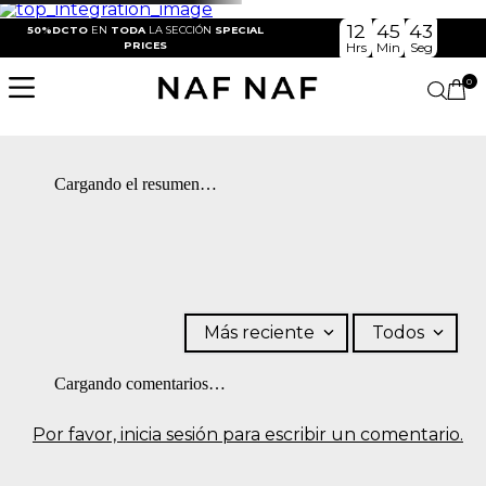
12
45
43
50%DCTO
EN
TODA
LA SECCIÓN
SPECIAL
PRICES
Hrs
Min
Seg
0
Cargando el resumen…
Más reciente
Todos
Cargando comentarios…
Por favor, inicia sesión para escribir un comentario.