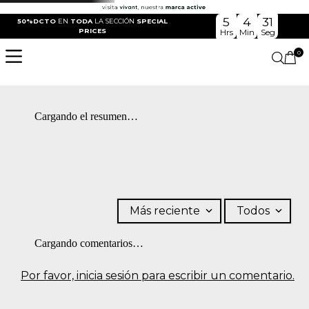
5
4
31
50%DCTO
EN
TODA
LA SECCIÓN
SPECIAL
PRICES
Hrs
Min
Seg
0
Cargando el resumen…
Más reciente
Todos
Cargando comentarios…
Por favor, inicia sesión para escribir un comentario.