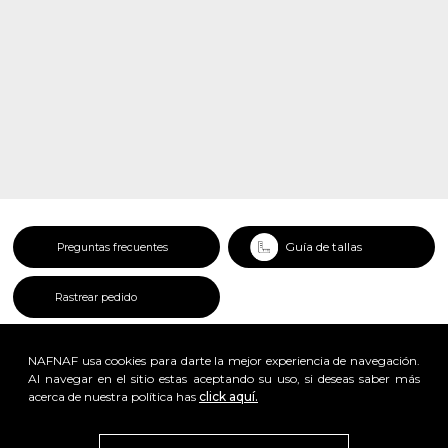
Guía de tallas
Preguntas frecuentes
Rastrear pedido
NAFNAF usa cookies para darte la mejor experiencia de navegación.
Al navegar en el sitio estas aceptando su uso, si deseas saber más
acerca de nuestra política has
click aquí.