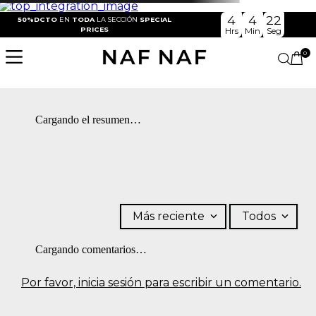
4
4
22
50%DCTO
EN
TODA
LA SECCIÓN
SPECIAL
PRICES
Hrs
Min
Seg
0
Cargando el resumen…
Más reciente
Todos
Cargando comentarios…
Por favor, inicia sesión para escribir un comentario.