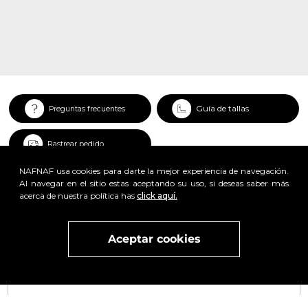
Guía de tallas
Preguntas frecuentes
Rastrear pedido
NAFNAF usa cookies para darte la mejor experiencia de navegación.
Al navegar en el sitio estas aceptando su uso, si deseas saber más
acerca de nuestra política has
click aquí.
x
Aceptar cookies
Visita
vivant
nuestra marca
active
x
Regístrate y obtén un 25% de descuento