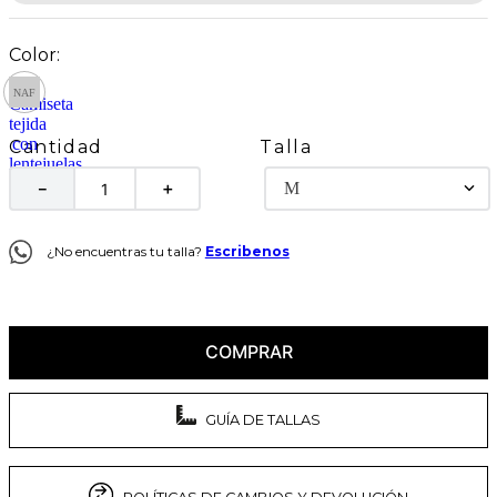
Talla
Cantidad
M
－
＋
¿No encuentras tu talla?
Escribenos
COMPRAR
GUÍA DE TALLAS