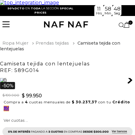
11
58
48
50%DCTO
EN
TODA
LA SECCIÓN
SPECIAL
PRICES
Hrs
Min
Seg
0
Ropa Mujer
Prendas tejidas
Camiseta tejida con
lentejuelas
Camiseta tejida con lentejuelas
REF:
589G014
$
199
.
900
$
99
.
950
Compra a
4
cuotas mensuales de
$ 30.237,37
con tu
Crédito
Ver cuotas ...