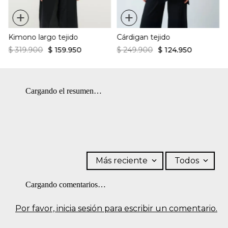
+
+
Kimono largo tejido
Cárdigan tejido
$
319
.
900
$
159
.
950
$
249
.
900
$
124
.
950
Cargando el resumen…
Más reciente
Todos
Cargando comentarios…
Por favor, inicia sesión para escribir un comentario.