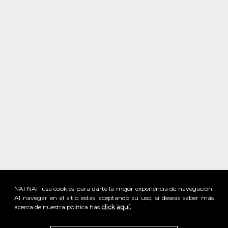
NAFNAF usa cookies para darte la mejor experiencia de navegación.
Al navegar en el sitio estas aceptando su uso, si deseas saber más
acerca de nuestra política has
click aquí.