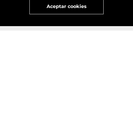
Visita
vivant
nuestra marca
active
x
Aceptar cookies
x