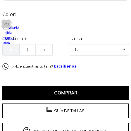
Talla
Cantidad
L
－
＋
¿No encuentras tu talla?
Escribenos
COMPRAR
GUÍA DE TALLAS