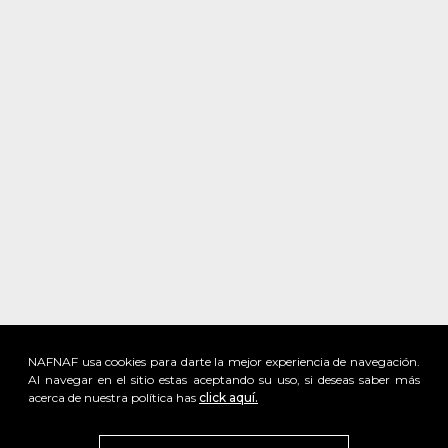
NAFNAF usa cookies para darte la mejor experiencia de navegación.
Al navegar en el sitio estas aceptando su uso, si deseas saber más
acerca de nuestra política has
click aquí.
x
Visita
vivant
nuestra marca
active
x