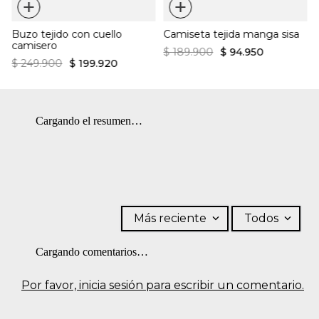
+
+
Ajuste regular
en máquina. BLANQUEADO: No usar blanqueador.
Buzo tejido con cuello
Camiseta tejida manga sisa
camisero
$
189
.
900
$
94
.
950
$
249
.
900
$
199
.
920
Cargando el resumen…
Más reciente
Todos
Cargando comentarios…
Por favor, inicia sesión para escribir un comentario.