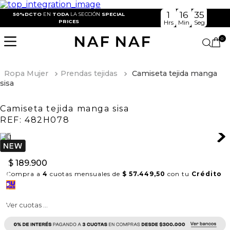
1
16
35
50%DCTO
EN
TODA
LA SECCIÓN
SPECIAL
PRICES
Hrs
Min
Seg
0
Ropa Mujer
Prendas tejidas
Camiseta tejida manga
sisa
Camiseta tejida manga sisa
REF:
482H078
$
189
.
900
Compra a
4
cuotas mensuales de
$ 57.449,50
con tu
Crédito
Ver cuotas ...