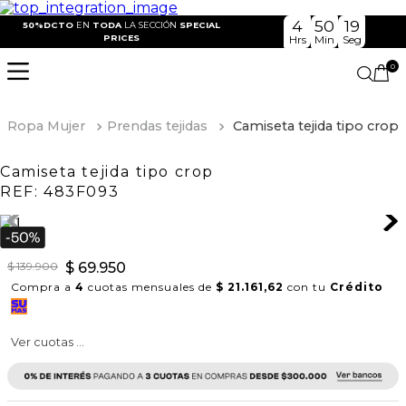
4
50
18
50%DCTO
EN
TODA
LA SECCIÓN
SPECIAL
PRICES
Hrs
Min
Seg
0
Ropa Mujer
Prendas tejidas
Camiseta tejida tipo crop
Camiseta tejida tipo crop
REF:
483F093
$
139
.
900
$
69
.
950
Compra a
4
cuotas mensuales de
$ 21.161,62
con tu
Crédito
Ver cuotas ...