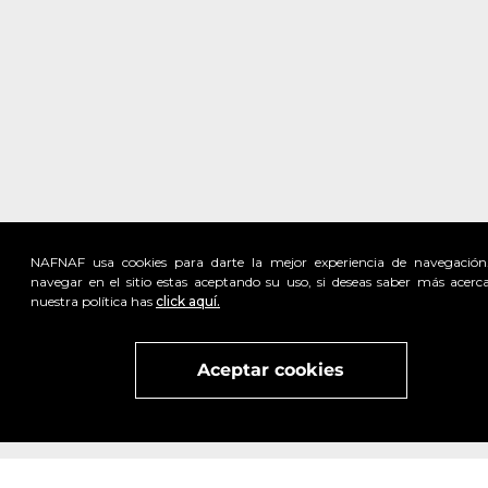
NAFNAF usa cookies para darte la mejor experiencia de navegación
navegar en el sitio estas aceptando su uso, si deseas saber más acerc
nuestra política has
click aquí.
Visita
vivant
nuestra marca
active
x
Aceptar cookies