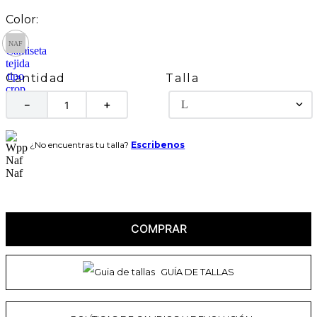
Talla
Cantidad
L
－
＋
¿No encuentras tu talla?
Escribenos
COMPRAR
GUÍA DE TALLAS