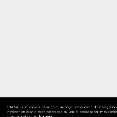
NAFNAF usa cookies para darte la mejor experiencia de navegación
navegar en el sitio estas aceptando su uso, si deseas saber más acerc
nuestra política has
click aquí.