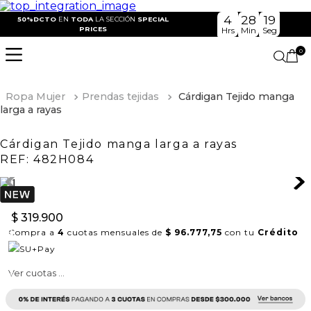
4
28
19
50%DCTO
EN
TODA
LA SECCIÓN
SPECIAL
PRICES
Hrs
Min
Seg
0
Ropa Mujer
Prendas tejidas
Cárdigan Tejido manga
larga a rayas
Cárdigan Tejido manga larga a rayas
REF:
482H084
$
319
.
900
Compra a
4
cuotas mensuales de
$ 96.777,75
con tu
Crédito
Ver cuotas ...