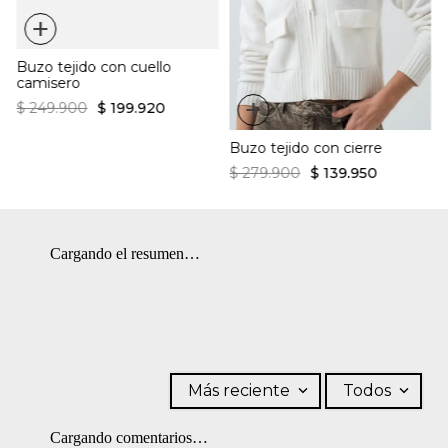
Temperatura máxima 40 ºC. SECADO: No secar en máquina.
+
Manga larga
BLANQUEADO: No usar blanqueador. PLANCHADO: No
Cuello en V
Corte regular
planchar. OTROS: No retorcer ni exprimir. OTROS: No remojar.
Caída suelta
Buzo tejido con cuello
camisero
+
$
249
.
900
$
199
.
920
Buzo tejido con cierre
$
279
.
900
$
139
.
950
Cargando el resumen…
Más reciente
Todos
Cargando comentarios…