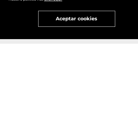
Visita
vivant
nuestra marca
active
x
Aceptar cookies