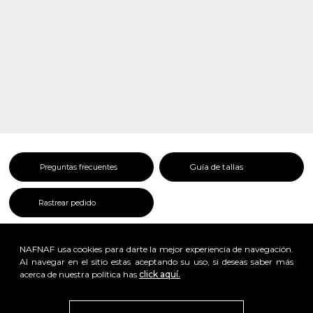
Guía de tallas
Preguntas frecuentes
Rastrear pedido
NAFNAF usa cookies para darte la mejor experiencia de navegación.
Al navegar en el sitio estas aceptando su uso, si deseas saber más
acerca de nuestra política has
click aquí.
x