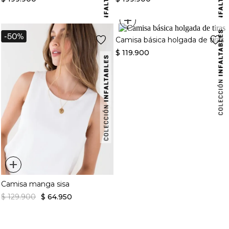
+
Camisa básica holgada de tiras
$
119
.
900
+
Camisa manga sisa
$
129
.
900
$
64
.
950