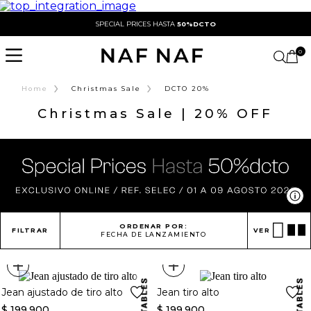
SPECIAL PRICES HASTA
50%DCTO
0
›
›
Home
Christmas Sale
DCTO 20%
Christmas Sale | 20% OFF
Ve
ORDENAR POR:
FILTRAR
VER
FECHA DE LANZAMIENTO
+
+
Jean ajustado de tiro alto
Jean tiro alto
$
199
.
900
$
199
.
900