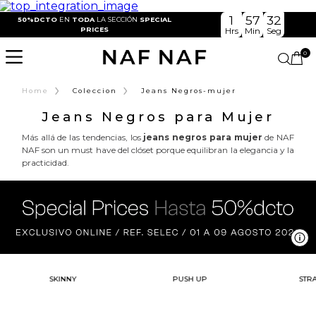
1
57
32
50%DCTO
EN
TODA
LA SECCIÓN
SPECIAL
PRICES
Hrs
Min
Seg
0
›
›
Home
Coleccion
Jeans Negros-mujer
Jeans Negros para Mujer
Más allá de las tendencias, los
jeans negros para mujer
de NAF
NAF son un must have del clóset porque equilibran la elegancia y la
practicidad.
Ve
SKINNY
PUSH UP
STRA