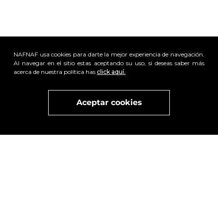
NAFNAF usa cookies para darte la mejor experiencia de navegación.
Al navegar en el sitio estas aceptando su uso, si deseas saber más
acerca de nuestra política has
click aquí.
x
Visita
vivant
nuestra marca
active
x
Aceptar cookies