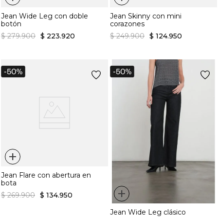
Jean Wide Leg con doble
Jean Skinny con mini
botón
corazones
$
279
.
900
$
223
.
920
$
249
.
900
$
124
.
950
+
Jean Flare con abertura en
bota
+
$
269
.
900
$
134
.
950
Jean Wide Leg clásico